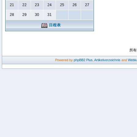
21
22
23
24
25
26
27
28
29
30
31
日程表
所有
Powered by
phpBB2
Plus
,
Artikelverzeichnis
and
Webka