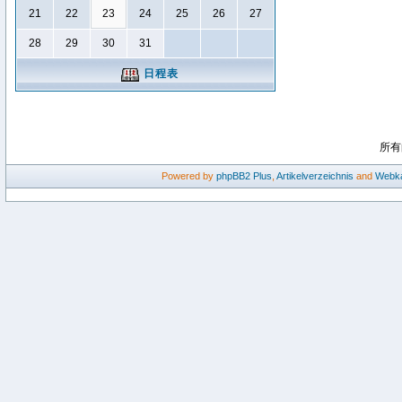
21
22
23
24
25
26
27
28
29
30
31
日程表
所有
Powered by
phpBB2
Plus
,
Artikelverzeichnis
and
Webka