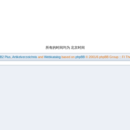
所有的时间均为 北京时间
BB2
Plus
,
Artikelverzeichnis
and
Webkatalog
based on
phpBB
© 2001/6 phpBB Group :: FI Th