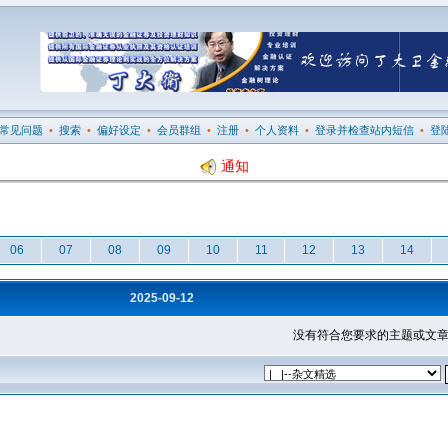
常见问题
•
搜索
•
偏好设定
•
会员群组
•
注册
•
个人资料
•
登录并检查站内短信
•
登
通知
06
07
08
09
10
11
12
13
14
2025-09-12
没有符合您要求的主题或文