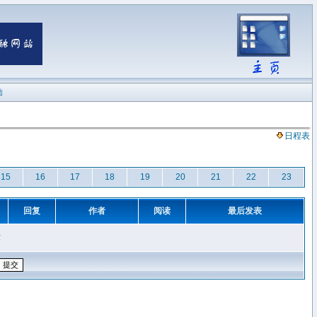
陆
日程表
15
16
17
18
19
20
21
22
23
回复
作者
阅读
最后发表
章