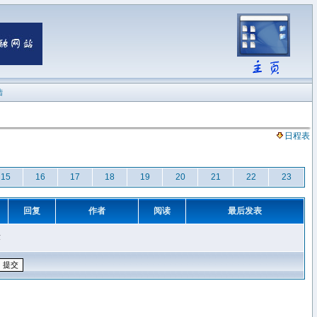
陆
日程表
15
16
17
18
19
20
21
22
23
回复
作者
阅读
最后发表
章