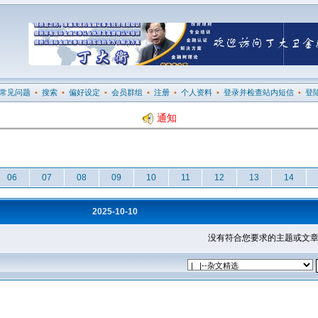
常见问题
•
搜索
•
偏好设定
•
会员群组
•
注册
•
个人资料
•
登录并检查站内短信
•
登
通知
06
07
08
09
10
11
12
13
14
2025-10-10
没有符合您要求的主题或文