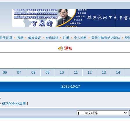
常见问题
•
搜索
•
偏好设定
•
会员群组
•
注册
•
个人资料
•
登录并检查站内短信
•
登
通知
06
07
08
09
10
11
12
13
14
2025-10-17
7
»
成功的创业故事
]