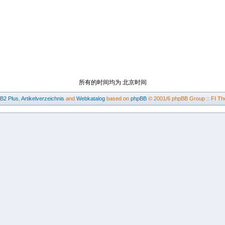
所有的时间均为 北京时间
BB2
Plus
,
Artikelverzeichnis
and
Webkatalog
based on
phpBB
© 2001/6 phpBB Group :: FI Th