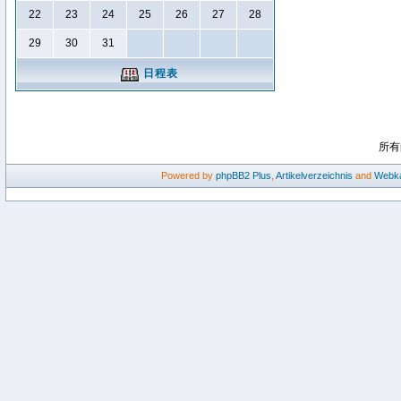
22
23
24
25
26
27
28
29
30
31
日程表
所有
Powered by
phpBB2
Plus
,
Artikelverzeichnis
and
Webka