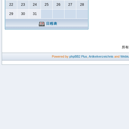
22
23
24
25
26
27
28
29
30
31
日程表
所有
Powered by
phpBB2
Plus
,
Artikelverzeichnis
and
Webka