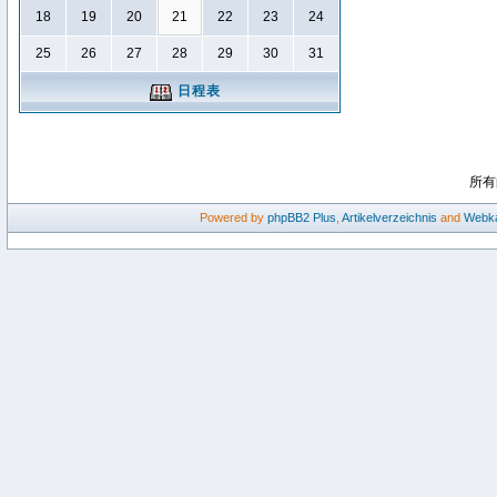
18
19
20
21
22
23
24
25
26
27
28
29
30
31
日程表
所有
Powered by
phpBB2
Plus
,
Artikelverzeichnis
and
Webka