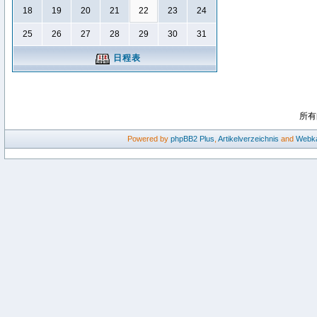
18
19
20
21
22
23
24
25
26
27
28
29
30
31
日程表
所有
Powered by
phpBB2
Plus
,
Artikelverzeichnis
and
Webka