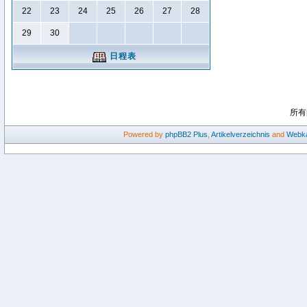
22
23
24
25
26
27
28
29
30
日程表
所有
Powered by
phpBB2
Plus
,
Artikelverzeichnis
and
Webka