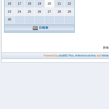
16
17
18
19
20
21
22
23
24
25
26
27
28
29
30
日程表
所有
Powered by
phpBB2
Plus
,
Artikelverzeichnis
and
Webka