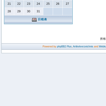
21
22
23
24
25
26
27
28
29
30
31
日程表
所有
Powered by
phpBB2
Plus
,
Artikelverzeichnis
and
Webka