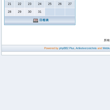
21
22
23
24
25
26
27
28
29
30
31
日程表
所有
Powered by
phpBB2
Plus
,
Artikelverzeichnis
and
Webka