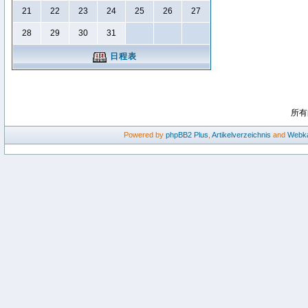
21
22
23
24
25
26
27
28
29
30
31
日程表
所有
Powered by
phpBB2
Plus
,
Artikelverzeichnis
and
Webka