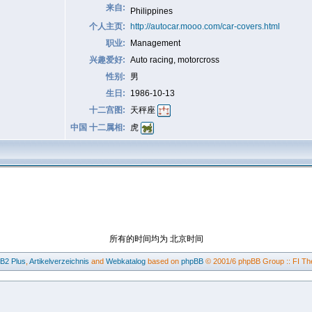
来自:
Philippines
个人主页:
http://autocar.mooo.com/car-covers.html
职业:
Management
兴趣爱好:
Auto racing, motorcross
性别:
男
生日:
1986-10-13
十二宫图:
天秤座
中国 十二属相:
虎
所有的时间均为 北京时间
BB2
Plus
,
Artikelverzeichnis
and
Webkatalog
based on
phpBB
© 2001/6 phpBB Group :: FI Th