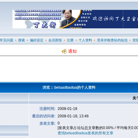
常见问题
•
搜索
•
偏好设定
•
会员群组
•
注册
•
个人资料
•
登录并检查站内短信
•
登
通知
浏览 :: betuadbadua的个人资料
关于
注册时间:
2008-01-18
最后的访问者:
2008-01-18, 13:46
0
发表文章:
[发表文章占论坛总文章数的0.00% / 平均每天0.0
查找betuadbadua发表的所有文章