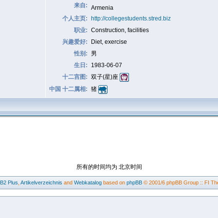
来自:
Armenia
个人主页:
http://collegestudents.stred.biz
职业:
Construction, facilities
兴趣爱好:
Diet, exercise
性别:
男
生日:
1983-06-07
十二宫图:
双子(星)座
中国 十二属相:
猪
所有的时间均为 北京时间
BB2
Plus
,
Artikelverzeichnis
and
Webkatalog
based on
phpBB
© 2001/6 phpBB Group :: FI Th