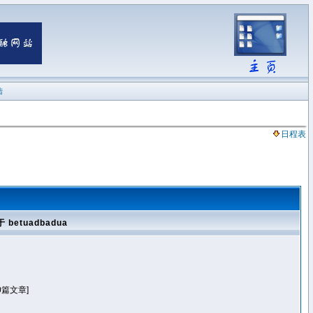
陆
日程表
 betuadbadua
0篇文章]