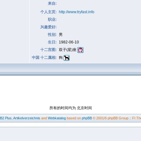
来自:
个人主页:
http://www.tryfast.info
职业:
兴趣爱好:
性别:
男
生日:
1982-06-10
十二宫图:
双子(星)座
中国 十二属相:
狗
所有的时间均为 北京时间
BB2
Plus
,
Artikelverzeichnis
and
Webkatalog
based on
phpBB
© 2001/6 phpBB Group :: FI Th