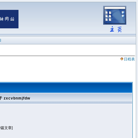
陆
日程表
 zxcvbnmjfdw
0篇文章]