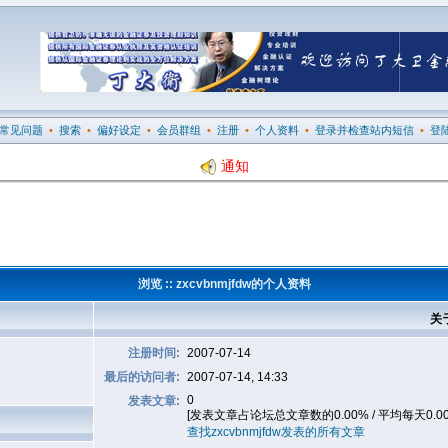
常见问题
•
搜索
•
偏好设定
•
会员群组
•
注册
•
个人资料
•
登录并检查站内短信
•
登
通知
浏览 :: zxcvbnmjfdw的个人资料
关于
注册时间:
2007-07-14
最后的访问者:
2007-07-14, 14:33
0
发表文章:
[发表文章占论坛总文章数的0.00% / 平均每天0.0
查找zxcvbnmjfdw发表的所有文章