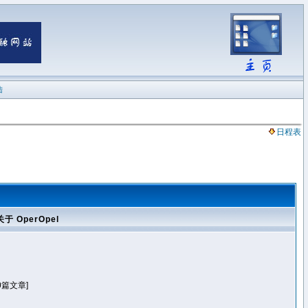
陆
日程表
关于 OperOpel
0篇文章]