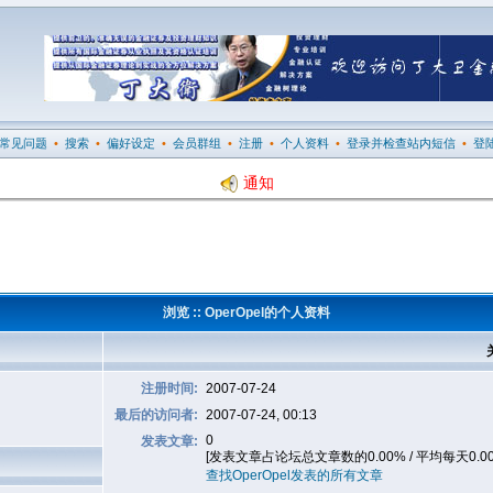
常见问题
•
搜索
•
偏好设定
•
会员群组
•
注册
•
个人资料
•
登录并检查站内短信
•
登
通知
浏览 :: OperOpel的个人资料
注册时间:
2007-07-24
最后的访问者:
2007-07-24, 00:13
0
发表文章:
[发表文章占论坛总文章数的0.00% / 平均每天0.0
查找OperOpel发表的所有文章