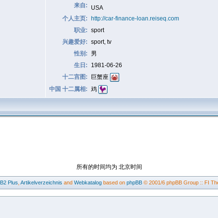
来自:
USA
个人主页:
http://car-finance-loan.reiseq.com
职业:
sport
兴趣爱好:
sport, tv
性别:
男
生日:
1981-06-26
十二宫图:
巨蟹座
中国 十二属相:
鸡
所有的时间均为 北京时间
BB2
Plus
,
Artikelverzeichnis
and
Webkatalog
based on
phpBB
© 2001/6 phpBB Group :: FI Th