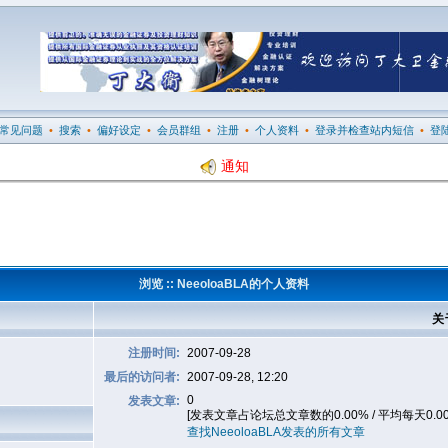
常见问题
•
搜索
•
偏好设定
•
会员群组
•
注册
•
个人资料
•
登录并检查站内短信
•
登
通知
浏览 :: NeeoloaBLA的个人资料
关
注册时间:
2007-09-28
最后的访问者:
2007-09-28, 12:20
0
发表文章:
[发表文章占论坛总文章数的0.00% / 平均每天0.0
查找NeeoloaBLA发表的所有文章