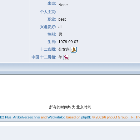
来自:
None
个人主页:
职业:
best
兴趣爱好:
all
性别:
男
生日:
1979-09-07
十二宫图:
处女座
中国 十二属相:
羊
所有的时间均为 北京时间
BB2
Plus
,
Artikelverzeichnis
and
Webkatalog
based on
phpBB
© 2001/6 phpBB Group :: FI Th