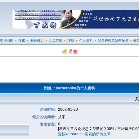
常见问题
•
搜索
•
偏好设定
•
会员群组
•
注册
•
个人资料
•
登录并检查站内短信
•
登
通知
浏览 :: karborasha的个人资料
关
注册时间:
2008-01-20
最后的访问者:
从不
0
发表文章:
[发表文章占论坛总文章数的0.00% / 平均每天0.0
查找karborasha发表的所有文章