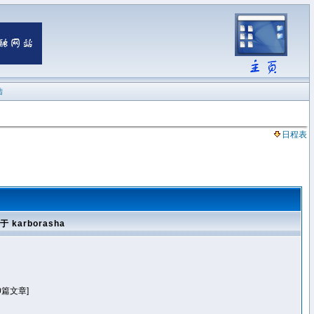
陆
日程表
于 karborasha
0篇文章]