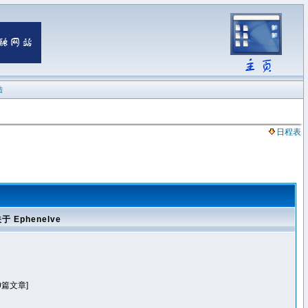
陆
日程表
于 Ephenelve
0篇文章]