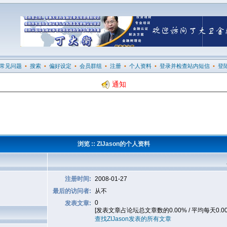
常见问题
•
搜索
•
偏好设定
•
会员群组
•
注册
•
个人资料
•
登录并检查站内短信
•
登
通知
浏览 :: ZIJason的个人资料
注册时间:
2008-01-27
最后的访问者:
从不
0
发表文章:
[发表文章占论坛总文章数的0.00% / 平均每天0.0
查找ZIJason发表的所有文章