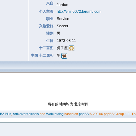
来自:
Jordan
个人主页:
http://emil0072.forum5.com
职业:
Service
兴趣爱好:
Soccer
性别:
男
生日:
1973-08-11
十二宫图:
狮子座
中国 十二属相:
牛
所有的时间均为 北京时间
BB2
Plus
,
Artikelverzeichnis
and
Webkatalog
based on
phpBB
© 2001/6 phpBB Group :: FI Th