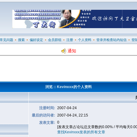
常见问题
•
搜索
•
偏好设定
•
会员群组
•
注册
•
个人资料
•
登录并检查站内短信
•
登
通知
浏览 :: Kevinxxx的个人资料
注册时间:
2007-04-24
最后的访问者:
2007-04-24, 22:15
0
发表文章:
[发表文章占论坛总文章数的0.00% / 平均每天0.0
查找Kevinxxx发表的所有文章