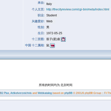
来自:
Italy
个人主页:
http://thecityreview.com/cgi-bin/meta/index.html
职业:
Student
兴趣爱好:
Web
性别:
男
生日:
1972-05-25
十二宫图:
双子(星)座
中国 十二属相:
鼠
所有的时间均为 北京时间
BB2
Plus
,
Artikelverzeichnis
and
Webkatalog
based on
phpBB
© 2001/6 phpBB Group :: FI Th