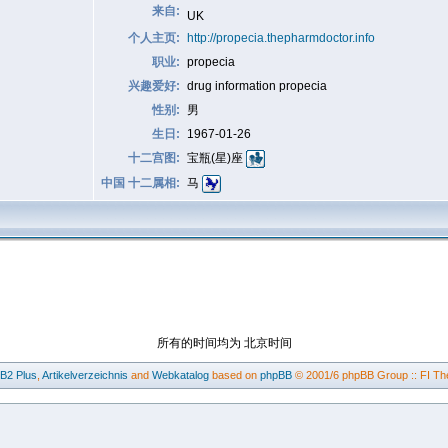
来自:
UK
个人主页:
http://propecia.thepharmdoctor.info
职业:
propecia
兴趣爱好:
drug information propecia
性别:
男
生日:
1967-01-26
十二宫图:
宝瓶(星)座
中国 十二属相:
马
所有的时间均为 北京时间
BB2
Plus
,
Artikelverzeichnis
and
Webkatalog
based on
phpBB
© 2001/6 phpBB Group :: FI Th