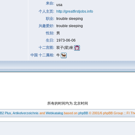
来自:
usa
个人主页:
http://greatfirstjobs.info
职业:
trouble sleeping
兴趣爱好:
trouble sleeping
性别:
男
生日:
1973-06-06
十二宫图:
双子(星)座
中国 十二属相:
牛
所有的时间均为 北京时间
BB2
Plus
,
Artikelverzeichnis
and
Webkatalog
based on
phpBB
© 2001/6 phpBB Group :: FI Th