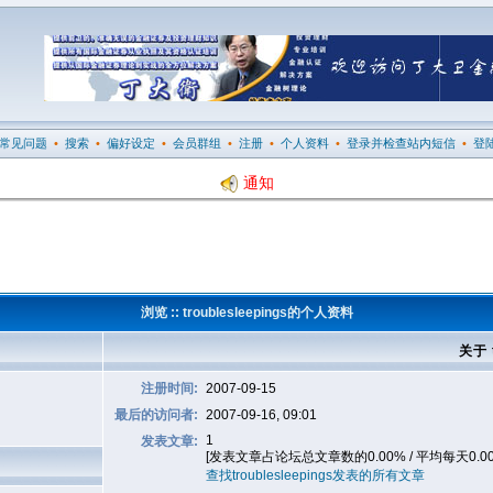
常见问题
•
搜索
•
偏好设定
•
会员群组
•
注册
•
个人资料
•
登录并检查站内短信
•
登
通知
浏览 :: troublesleepings的个人资料
关于 t
注册时间:
2007-09-15
最后的访问者:
2007-09-16, 09:01
1
发表文章:
[发表文章占论坛总文章数的0.00% / 平均每天0.0
查找troublesleepings发表的所有文章