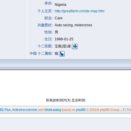
来自:
Nigeria
个人主页:
http://greatfarm.cn/site-map.htm
职业:
Care
兴趣爱好:
Auto racing, motorcross
性别:
男
生日:
1988-01-25
十二宫图:
宝瓶(星)座
中国 十二属相:
猫
所有的时间均为 北京时间
BB2
Plus
,
Artikelverzeichnis
and
Webkatalog
based on
phpBB
© 2001/6 phpBB Group :: FI Th