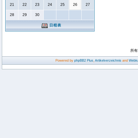
21
22
23
24
25
26
27
28
29
30
日程表
所有
Powered by
phpBB2
Plus
,
Artikelverzeichnis
and
Webka